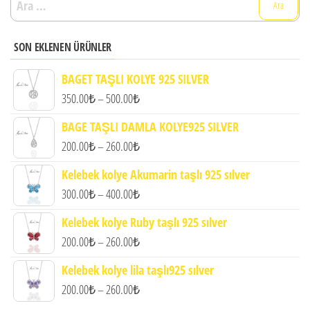
SON EKLENEN ÜRÜNLER
BAGET TAŞLI KOLYE 925 SILVER
Fiyat
350.00
₺
–
500.00
₺
aralığı:
BAGE TAŞLI DAMLA KOLYE925 SILVER
350.00₺
Fiyat
200.00
₺
–
260.00
₺
-
aralığı:
Kelebek kolye Akumarin taşlı 925 sılver
500.00₺
200.00₺
Fiyat
300.00
₺
–
400.00
₺
-
aralığı:
Kelebek kolye Ruby taşlı 925 sılver
260.00₺
300.00₺
Fiyat
200.00
₺
–
260.00
₺
-
aralığı:
Kelebek kolye lila taşlı925 sılver
400.00₺
200.00₺
Fiyat
200.00
₺
–
260.00
₺
-
aralığı: