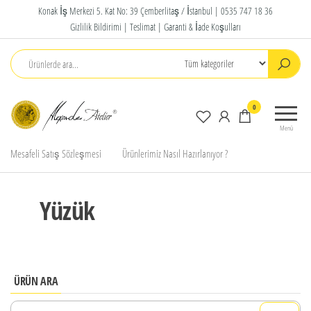
İçeriğe
Konak İş Merkezi 5. Kat No: 39 Çemberlitaş / İstanbul |
0535 747 18 36
atla
Gizlilik Bildirimi |
Teslimat |
Garanti & İade Koşulları
Alexander
Trend
0
Atelier
Kolyeler,
Menü
Takılar
Jewelry
Mesafeli Satış Sözleşmesi
Ürünlerimiz Nasıl Hazırlanıyor ?
Yüzük
ÜRÜN ARA
Arama: