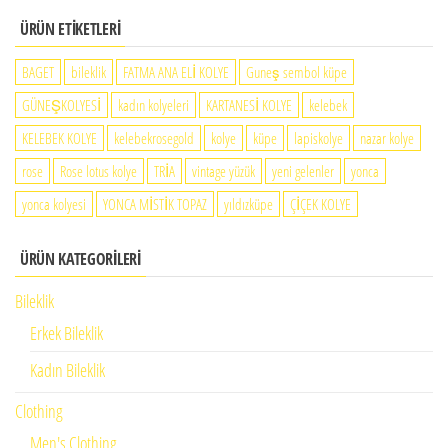
260.00₺
200.00₺
ÜRÜN ETIKETLERI
-
BAGET
bileklik
FATMA ANA ELİ KOLYE
Guneş sembol küpe
260.00₺
GÜNEŞKOLYESİ
kadın kolyeleri
KARTANESİ KOLYE
kelebek
KELEBEK KOLYE
kelebekrosegold
kolye
küpe
lapiskolye
nazar kolye
rose
Rose lotus kolye
TRİA
vintage yüzük
yeni gelenler
yonca
yonca kolyesi
YONCA MİSTİK TOPAZ
yıldızküpe
ÇİÇEK KOLYE
ÜRÜN KATEGORILERI
Bileklik
Erkek Bileklik
Kadın Bileklik
Clothing
Men's Clothing