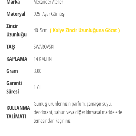
Marka
Alexander Atelier
Materyal
925 Ayar Gümüş
Zincir
40+5cm
( Kolye Zincir Uzunluğuna Gözat )
Uzunluğu
TAŞ
SWAROVSKİ
KAPLAMA
14 K ALTIN
Gram
3.00
Garanti
1 Yıl
Süresi
Gümüş ürünlerinizin parfüm, çamaşır suyu,
KULLANMA
deodorant, sabun veya diğer kimyasal maddelerle
TALİMATI
temasından kaçınınız.