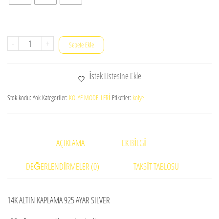
NAZAR
-
+
Sepete Ekle
GÖZ
KOLYESİ
İstek Listesine Ekle
18K
GOLD
Stok kodu:
Yok
Kategoriler:
KOLYE MODELLERİ
Etiketler:
kolye
KAPLAMA
adet
AÇIKLAMA
EK BILGI
DEĞERLENDIRMELER (0)
TAKSIT TABLOSU
14K ALTIN KAPLAMA 925 AYAR SILVER