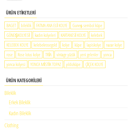
aralığı:
260.00₺
200.00₺
ÜRÜN ETIKETLERI
-
BAGET
bileklik
FATMA ANA ELİ KOLYE
Guneş sembol küpe
260.00₺
GÜNEŞKOLYESİ
kadın kolyeleri
KARTANESİ KOLYE
kelebek
KELEBEK KOLYE
kelebekrosegold
kolye
küpe
lapiskolye
nazar kolye
rose
Rose lotus kolye
TRİA
vintage yüzük
yeni gelenler
yonca
yonca kolyesi
YONCA MİSTİK TOPAZ
yıldızküpe
ÇİÇEK KOLYE
ÜRÜN KATEGORILERI
Bileklik
Erkek Bileklik
Kadın Bileklik
Clothing