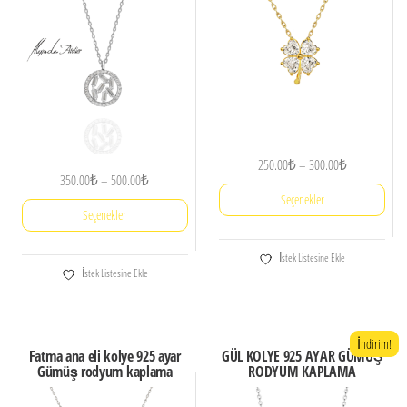
Fiyat
250.00
₺
–
300.00
₺
Fiyat
350.00
₺
–
500.00
₺
aralığı:
Seçenekler
aralığı:
250.00₺
Seçenekler
350.00₺
-
Bu
-
300.00₺
Bu
İstek Listesine Ekle
ürünün
500.00₺
İstek Listesine Ekle
ürünün
birden
birden
fazla
fazla
varyasyonu
İndirim!
Fatma ana eli kolye 925 ayar
GÜL KOLYE 925 AYAR GÜMÜŞ
varyasyonu
var.
Gümüş rodyum kaplama
RODYUM KAPLAMA
var.
Seçenekler