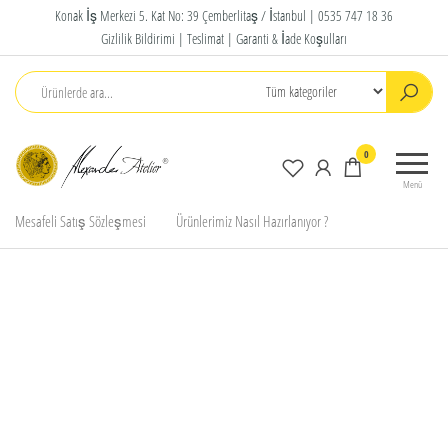
İçeriğe
Konak İş Merkezi 5. Kat No: 39 Çemberlitaş / İstanbul |
0535 747 18 36
atla
Gizlilik Bildirimi |
Teslimat |
Garanti & İade Koşulları
Alexander
Trend
0
Atelier
Kolyeler,
Menü
Takılar
Jewelry
Mesafeli Satış Sözleşmesi
Ürünlerimiz Nasıl Hazırlanıyor ?