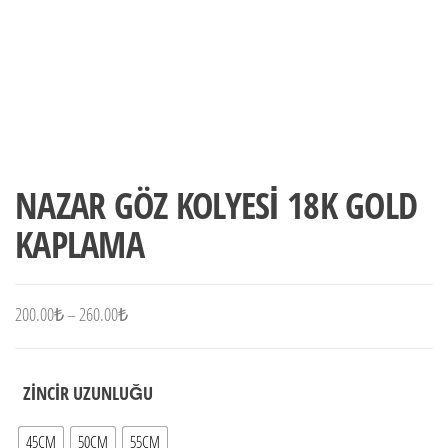
NAZAR GÖZ KOLYESİ 18K GOLD
KAPLAMA
Fiyat
200.00
₺
–
260.00
₺
aralığı:
200.00₺
ZİNCİR UZUNLUĞU
-
260.00₺
45CM
50CM
55CM