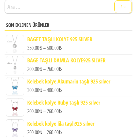
Arama:
ürün
sayfasından
seçilebilir
SON EKLENEN ÜRÜNLER
BAGET TAŞLI KOLYE 925 SILVER
Fiyat
350.00
₺
–
500.00
₺
aralığı:
BAGE TAŞLI DAMLA KOLYE925 SILVER
350.00₺
Fiyat
200.00
₺
–
260.00
₺
-
aralığı:
Kelebek kolye Akumarin taşlı 925 sılver
500.00₺
200.00₺
Fiyat
300.00
₺
–
400.00
₺
-
aralığı:
Kelebek kolye Ruby taşlı 925 sılver
260.00₺
300.00₺
Fiyat
200.00
₺
–
260.00
₺
-
aralığı:
Kelebek kolye lila taşlı925 sılver
400.00₺
200.00₺
Fiyat
200.00
₺
–
260.00
₺
-